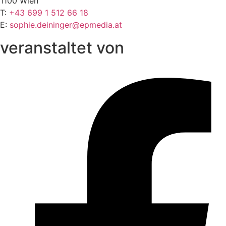
1100 Wien
T:
+43 699 1 512 66 18
E:
sophie.deininger@epmedia.at
veranstaltet von