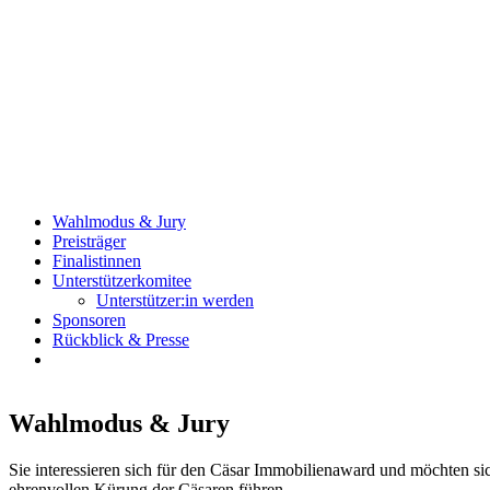
Wahlmodus & Jury
Preisträger
Finalistinnen
Unterstützerkomitee
Unterstützer:in werden
Sponsoren
Rückblick & Presse
Jetzt bewerben
Wahlmodus & Jury
Sie interessieren sich für den Cäsar Immobilienaward und möchten si
ehrenvollen Kürung der Cäsaren führen.