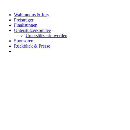
Zum
Inhalt
Wahlmodus & Jury
wechseln
Preisträger
Finalistinnen
Unterstützerkomitee
Unterstützer:in werden
Sponsoren
Rückblick & Presse
Jetzt bewerben